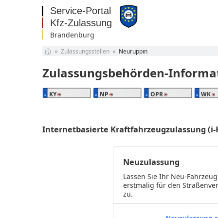
Brandenburg
Baden-Württemberg
Zulassungsstellen
Neuruppin
Bayern
Berlin
Zulassungsbehörden-Informa
Brandenburg
Bremen
KY
NP
OPR
WK
Hamburg
Hessen
Mecklenburg-
Internetbasierte Kraftfahrzeugzulassung (i-
Vorpommern
Niedersachsen
Nordrhein-Westfalen
Rheinland-Pfalz
Neuzulassung
Saarland
Sachsen
Lassen Sie Ihr Neu-Fahrzeug
Sachsen-Anhalt
erstmalig für den Straßenve
zu.
Schleswig-Holstein
Thüringen