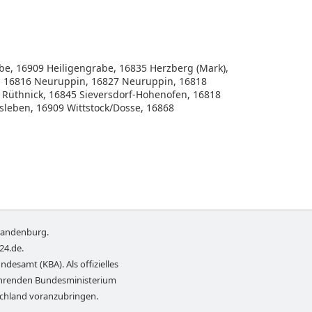
abe, 16909 Heiligengrabe, 16835 Herzberg (Mark),
n, 16816 Neuruppin, 16827 Neuruppin, 16818
 Rüthnick, 16845 Sieversdorf-Hohenofen, 16818
sleben, 16909 Wittstock/Dosse, 16868
randenburg
.
-24.de
.
ndesamt (KBA). Als offizielles
führenden Bundesministerium
schland voranzubringen.