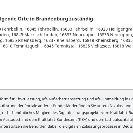
folgende Orte in Brandenburg zuständig
Fehrbellin, 16845 Fehrbellin, 16833 Fehrbellin, 16928 Heiligengr
Linden, 16845 Märkisch Linden, 16833 Neuruppin, 16835 Neuruppi
g, 16835 Rheinsberg, 16837 Rheinsberg, 16818 Rheinsberg, 16835
16818 Temnitzquell, 16845 Temnitztal, 16835 Vielitzsee, 16818 Wal
tform für Kfz-Zulassung, Kfz-Außerbetriebsetzung und Kfz-Ummeldung in
B
Auflistung der Portale anderer Bundesländer finden Sie unter
kfz-zulassung
, nicht-behördliches Mitglied des Digitalisierungsprojekts vom Kraftfahrt-Bu
em Austausch mit dem Kraftfahrt-Bundesamt (KBA) und dem fachaufsichts
unterstützen die Behörden dabei, die digitalen Zulassungsprozesse in Deut